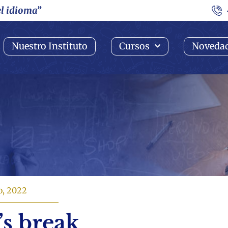
el idioma”
Nuestro Instituto
Cursos
Noveda
io, 2022
’s break