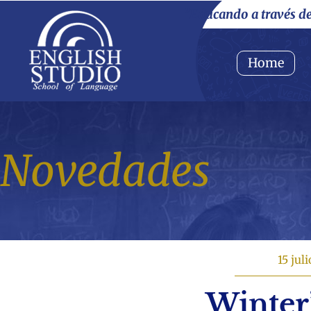
"Educando a través d
Home
Novedades
15 jul
Winter